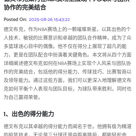
协作的完美结合
Posted On:
2025-08-26 15:43:22
德文布克，作为NBA赛场上的一颗璀璨新星，以其出色的个
人技术、敏锐的比赛意识和卓越的团队合作精神，成为了众
多篮球迷心目中的偶像。他不仅在得分上展现了超凡的能
力，更是在团队配合中扮演着关键角色。本文将从四个方面
详细阐述德文布克如何在NBA赛场上实现个人风采与团队协
作的完美结合，包括他的得分能力、传球技巧、比赛智商以
及领导能力。通过这些方面，我们可以更深入地理解德文布
克如何平衡个人表现与团队目标，为球队带来胜利，同时也
为自己赢得荣誉。
1、出色的得分能力
德文布克以其卓越的得分能力而闻名于世。他拥有极为精湛
的投篮技术，无论是三分球还是中距离跳投，都能轻松命