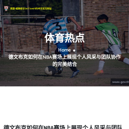
体育热点
Home
德文布克如何在NBA赛场上展现个人风采与团队协作
的完美结合
德文布克如何在NBA赛场上展现个人风采与团队