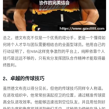
总之，德文布克不仅是一个优秀的得分手，更是一个懂得如
何将个人才华与团队需要相结合的全面型球员。他用自己的
行动证明了，在NBA这样竞争激烈的平台上，纯粹依靠个人
技巧是远远不够的，只有充分发挥团队合作精神才能取得最
终胜利。
2、卓越的传球技巧
虽然德文布克以得分见长，但他的传球技巧同样令人称道。
在进攻组织中，他常常扮演起控卫的位置，通过精准传球提
高全队进攻效率。他能够迅速找到空位队友，并且用恰到好