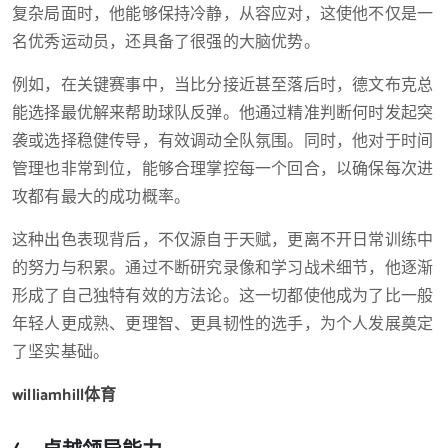
复杂局面时，他能够保持冷静，从容应对，这使他不仅是一
名优秀运动员，还具备了很强的大脑优势。
例如，在关键赛事中，当比分接近甚至落后时，德文布克总
能选择最优解来帮助球队反弹。他通过精准判断何时发起突
袭或选择稳健传导，有效调动全队氛围。同时，他对于时间
管理也非常到位，能够合理掌控每一个回合，以确保每次进
攻都有最大的成功概率。
这种出色表现背后，不仅源自于天赋，更离不开日常训练中
的努力与积累。通过不断研究录像和学习战术细节，他逐渐
形成了自己独特有效的方法论。这一切都使他成为了比一般
年轻人更成熟、更理智、更具韧性的选手，为个人发展奠定
了坚实基础。
williamhill体育