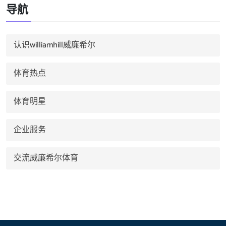
导航
认识williamhill威廉希尔
体育热点
体育明星
企业服务
交流威廉希尔体育