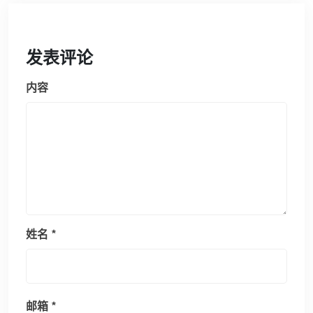
发表评论
内容
姓名
*
邮箱
*