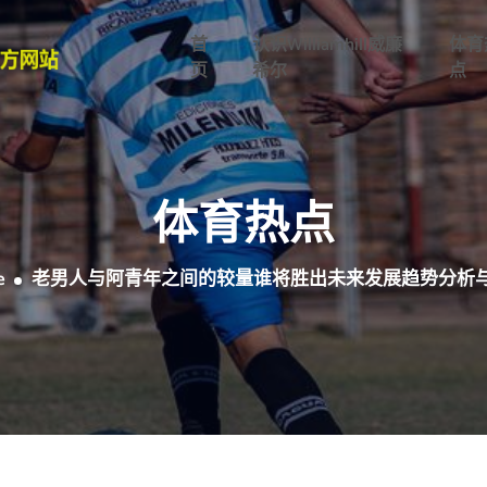
首
认识williamhill威廉
体育
页
希尔
点
体育热点
e
老男人与阿青年之间的较量谁将胜出未来发展趋势分析