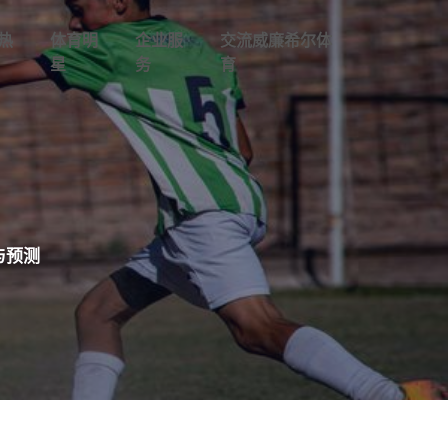
热
体育明
企业服
交流威廉希尔体
星
务
育
与预测