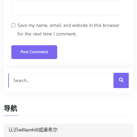
Save my name, email, and website in this browser
for the next time I comment.
导航
认识williamhill威廉希尔