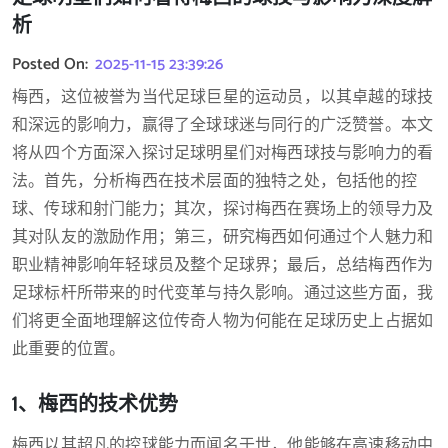
析
Posted On:
2025-11-15 23:39:26
梅西，这位被誉为当代足球巨星的运动员，以其卓越的球技
和深远的影响力，赢得了全球球迷与同行的广泛赞誉。本文
将从四个方面深入探讨足球明星们对梅西球技与影响力的看
法。首先，分析梅西在技术层面的独特之处，包括他的控
球、传球和射门能力；其次，探讨梅西在赛场上的领导力及
其对队友的激励作用；第三，研究梅西如何通过个人魅力和
职业精神影响年轻球员及整个足球界；最后，总结梅西作为
足球标杆所带来的时代变革与持久影响。通过这些方面，我
们将更全面地理解这位传奇人物为何能在足球历史上占据如
此重要的位置。
1、梅西的技术优势
梅西以其超凡的控球能力而闻名于世，他能够在高速移动中