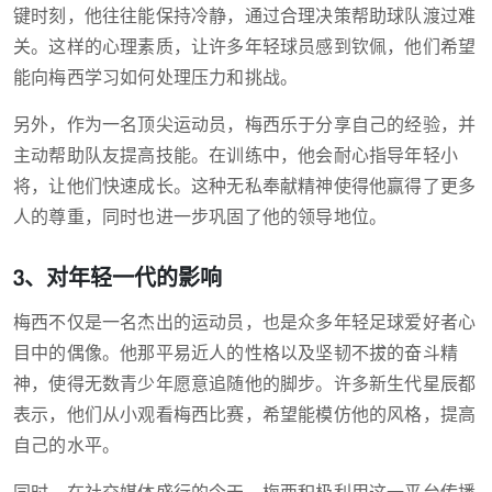
键时刻，他往往能保持冷静，通过合理决策帮助球队渡过难
关。这样的心理素质，让许多年轻球员感到钦佩，他们希望
能向梅西学习如何处理压力和挑战。
另外，作为一名顶尖运动员，梅西乐于分享自己的经验，并
主动帮助队友提高技能。在训练中，他会耐心指导年轻小
将，让他们快速成长。这种无私奉献精神使得他赢得了更多
人的尊重，同时也进一步巩固了他的领导地位。
3、对年轻一代的影响
梅西不仅是一名杰出的运动员，也是众多年轻足球爱好者心
目中的偶像。他那平易近人的性格以及坚韧不拔的奋斗精
神，使得无数青少年愿意追随他的脚步。许多新生代星辰都
表示，他们从小观看梅西比赛，希望能模仿他的风格，提高
自己的水平。