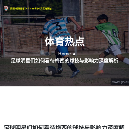
体育热点
Home
足球明星们如何看待梅西的球技与影响力深度解析
足球明星们如何看待梅西的球技与影响力深度解