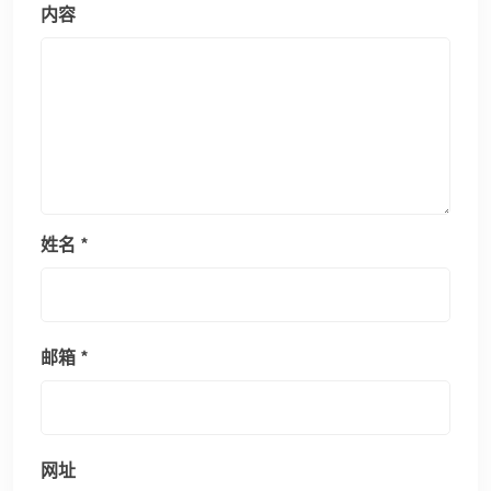
内容
姓名
*
邮箱
*
网址