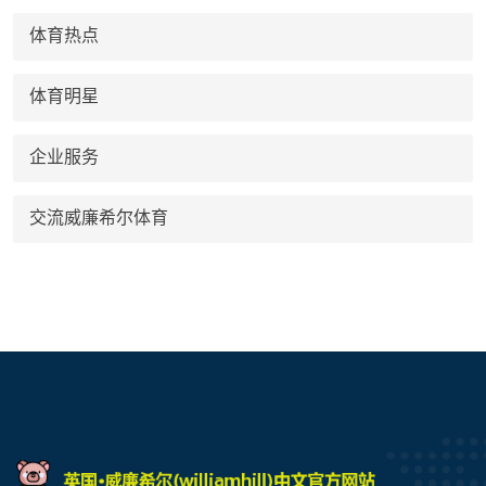
体育热点
体育明星
企业服务
交流威廉希尔体育