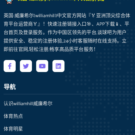
英国·威廉希尔(williamhill)中文官方网站『🏅亚洲顶尖综合体
育平台运营商🏅』！快速注册链接入口🎯、APP下载📱、平
台首页及登录服务。作为中国区领先的平台,谈球吧为用户
提供安全、稳定的注册体验,24小时客服随时在线支持。立
即前往官网,轻松注册,畅享高品质平台服务！
导航
认识williamhill威廉希尔
体育热点
体育明星