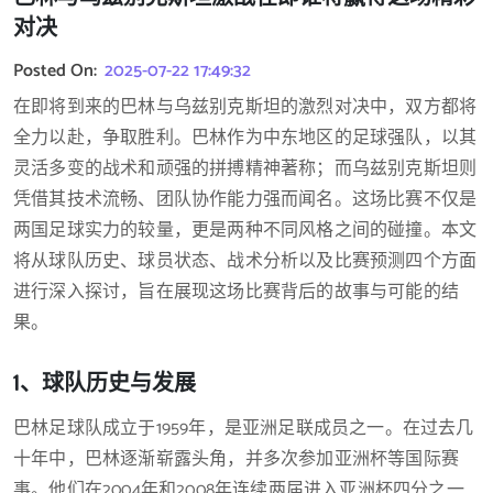
对决
Posted On:
2025-07-22 17:49:32
在即将到来的巴林与乌兹别克斯坦的激烈对决中，双方都将
全力以赴，争取胜利。巴林作为中东地区的足球强队，以其
灵活多变的战术和顽强的拼搏精神著称；而乌兹别克斯坦则
凭借其技术流畅、团队协作能力强而闻名。这场比赛不仅是
两国足球实力的较量，更是两种不同风格之间的碰撞。本文
将从球队历史、球员状态、战术分析以及比赛预测四个方面
进行深入探讨，旨在展现这场比赛背后的故事与可能的结
果。
1、球队历史与发展
巴林足球队成立于1959年，是亚洲足联成员之一。在过去几
十年中，巴林逐渐崭露头角，并多次参加亚洲杯等国际赛
事。他们在2004年和2008年连续两届进入亚洲杯四分之一