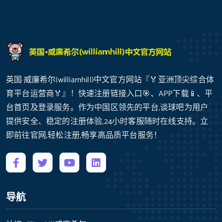
英国·威廉希尔(williamhill)中文官方网站『🏅亚洲顶尖综合体
育平台运营商🏅』！快速注册链接入口🎯、APP下载📱、平
台首页及登录服务。作为中国区领先的平台,谈球吧为用户
提供安全、稳定的注册体验,24小时客服随时在线支持。立
即前往官网,轻松注册,畅享高品质平台服务！
导航