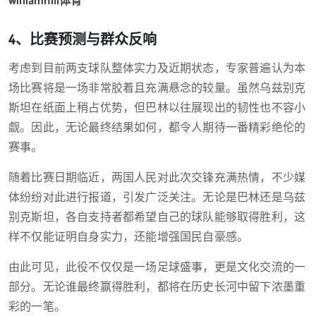
williamhill体育
4、比赛预测与群众反响
考虑到目前两支球队整体实力及近期状态，专家普遍认为本
场比赛将是一场非常胶着且充满悬念的较量。虽然乌兹别克
斯坦在纸面上稍占优势，但巴林以往展现出的韧性也不容小
觑。因此，无论最终结果如何，都令人期待一番精彩绝伦的
赛事。
随着比赛日期临近，两国人民对此次交锋充满热情，不少媒
体纷纷对此进行报道，引发广泛关注。无论是巴林还是乌兹
别克斯坦，各自支持者都希望自己的球队能够取得胜利，这
样不仅能证明自身实力，还能增强国民自豪感。
由此可见，此役不仅仅是一场足球盛事，更是文化交流的一
部分。无论谁最终赢得胜利，都将在历史长河中留下浓墨重
彩的一笔。