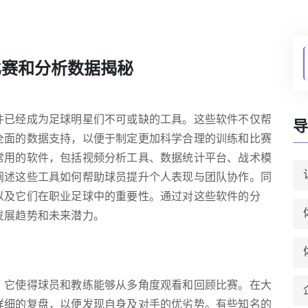
比赛和分析数据揭秘
件已经成为足球明星们不可或缺的工具。这些软件不仅帮
导
全面的数据支持，以便于制定更加科学合理的训练和比赛
常用的软件，包括视频分析工具、数据统计平台、战术模
阐述这些工具如何帮助球员提升个人表现与团队协作。同
以及它们在职业足球中的重要性。通过对这些软件的分
发展趋势和未来潜力。
，它使得球员和教练能够从多角度观看和回顾比赛。在大
详细的复盘，以便发现自身及对手的优劣势。有些知名的