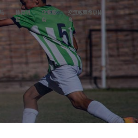
热
体育明
企业服
交流威廉希尔体
星
务
育