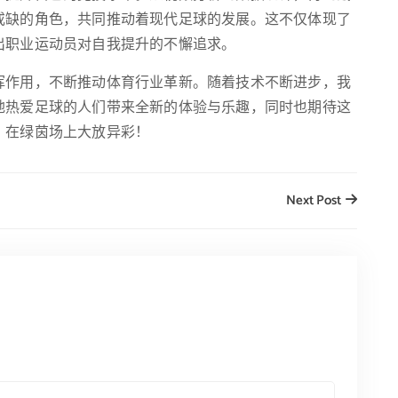
或缺的角色，共同推动着现代足球的发展。这不仅体现了
出职业运动员对自我提升的不懈追求。
挥作用，不断推动体育行业革新。随着技术不断进步，我
地热爱足球的人们带来全新的体验与乐趣，同时也期待这
，在绿茵场上大放异彩！
Next Post