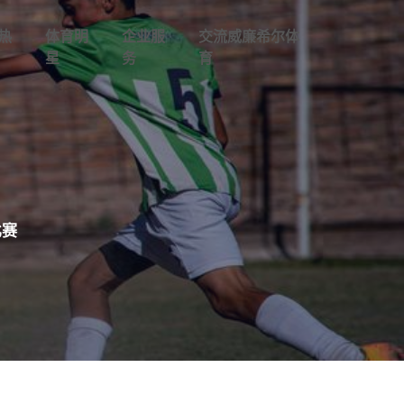
热
体育明
企业服
交流威廉希尔体
星
务
育
比赛