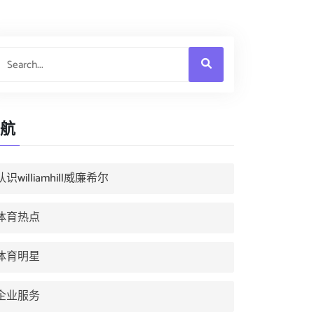
航
认识williamhill威廉希尔
体育热点
体育明星
企业服务