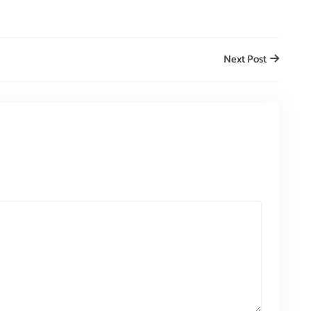
Next Post