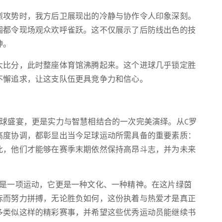
烈攻势时，我方后卫展现出的冷静与协作令人印象深刻。
围都令现场观众欢呼雀跃。这不仅展示了后防线出色的技
神。
大比分，此时整座体育馆沸腾起来。这个进球几乎锁定胜
不懈追求，让这支队伍更具竞争力和信心。
球盛宴，更是实力与智慧相结合的一次完美演绎。从C罗
高度协调，都彰显出当今足球运动所需具备的重要素质：
此，他们才能够在赛季末期依然保持高昂斗志，并为未来
r that足球不仅仅是一项运动，它更是一种文化、一种精神。在这片绿茵
标而努力拼搏，无论胜负如何，这份执着与热爱才是真正
多类似这样的精彩赛事，并希望这些优秀运动员能继续书