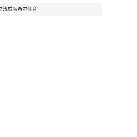
交流威廉希尔体育