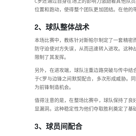
C罗还通过自身在场上的影响力激励着其他队
位置和跑动，使得整个团队更加团结。在他的
2、球队整体战术
本场比赛中，教练针对斯帕尔制定了一套精密
防守迫使对方失误，从而迅速转入进攻。这种
限制了其发挥。
另外，在进攻端，球队注重边路突破与传中结
于C罗与边锋之间默契配合，多次形成威胁。
为前锋制造机会。
值得注意的是，在整场比赛中，球队保持了良
显漏洞。这种稳定性为他们夺取胜利奠定了基
3、球员间配合