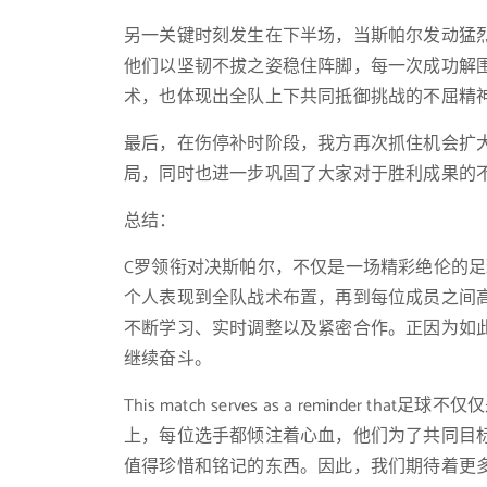
另一关键时刻发生在下半场，当斯帕尔发动猛
他们以坚韧不拔之姿稳住阵脚，每一次成功解
术，也体现出全队上下共同抵御挑战的不屈精
最后，在伤停补时阶段，我方再次抓住机会扩
局，同时也进一步巩固了大家对于胜利成果的
总结：
C罗领衔对决斯帕尔，不仅是一场精彩绝伦的足
个人表现到全队战术布置，再到每位成员之间
不断学习、实时调整以及紧密合作。正因为如
继续奋斗。
This match serves as a reminde
上，每位选手都倾注着心血，他们为了共同目
值得珍惜和铭记的东西。因此，我们期待着更