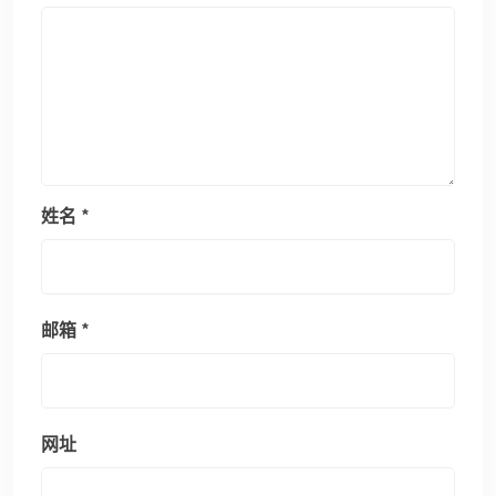
姓名
*
邮箱
*
网址