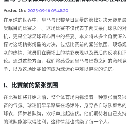
Posted On:
2025-09-16 05:48:20
在足球的世界中，皇马与巴黎圣日耳曼的巅峰对决无疑是最
受瞩目的比赛之一。这场比赛不仅代表了两支豪门球队的对
抗，更是全球足球迷心目中的盛宴。本文将从多个角度深入
探讨这场精彩纷呈的对决，包括比赛前的紧张氛围、现场观
众的热情、球员们在赛场上的精彩表现以及赛后的反响和评
论。通过这些方面，我们将感受到皇马与巴黎之间的激烈竞
争，以及这场比赛如何成为球迷心中难以磨灭的记忆。
1、比赛前的紧张氛围
在比赛即将开始之前，整个体育场内弥漫着一种紧张而又兴
奋的气氛。球迷们早早聚集在场馆外，身穿各自球队颜色的
球衣，挥舞着队旗，欢呼声此起彼伏。他们期待着自己支持
的球队能够取得胜利，这种情绪也感染了每一个人。