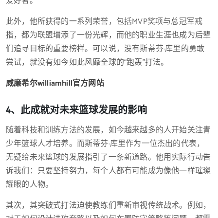
爱好者。
此外，他所获得的一系列荣誉，包括MVP奖项与总冠军戒
指，都为联盟增添了一份光辉，而他的职业生涯也成为后辈
们追寻目标的重要榜样。可以说，没有斯蒂芬·库里的勇敢
尝试，就没有如今如此风靡全球的“跑轰”打法。
威廉希尔williamhill官方网站
4、此成就对未来篮球发展的影响
随着科技和训练方法的发展，如今越来越多的人开始关注青
少年篮球人才培养。而斯蒂芬·库里作为一位杰出的代表，
无疑给未来篮球的发展指引了一条新道路。他用实际行动告
诉我们：只要坚持努力，每个人都有可能成为像他一样璀璨
耀眼的人物。
其次，其突破式打法迫使教练们重新审视传统战术。例如，