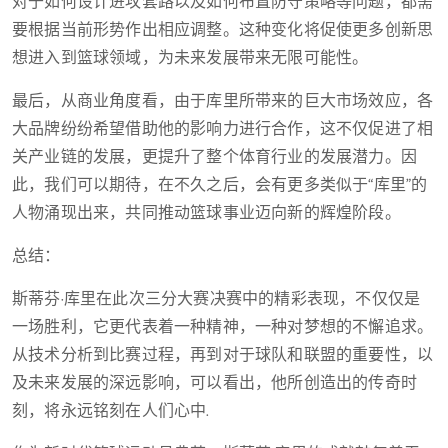
对于如何设计进攻套路以及如何布置防守策略等问题，都需
要根据当前形势作出相应调整。这种变化将促使更多创新思
想进入到篮球领域，为未来发展带来无限可能性。
最后，从商业角度看，由于库里所带来的巨大市场效应，各
大品牌纷纷希望借助他的影响力进行合作，这不仅促进了相
关产业链的发展，更提升了整个体育行业的发展潜力。因
此，我们可以期待，在不久之后，会有更多类似于“库里”的
人物涌现出来，共同推动篮球事业迈向新的辉煌阶段。
总结：
斯蒂芬·库里在此次三分大赛决赛中的精彩表现，不仅仅是
一场胜利，它更代表着一种精神，一种对梦想的不懈追求。
从技术分析到比赛过程，再到对于球队和联盟的重要性，以
及未来发展的深远影响，可以看出，他所创造出的传奇时
刻，将永远铭刻在人们心中.