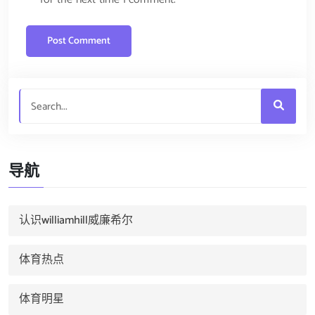
导航
认识williamhill威廉希尔
体育热点
体育明星