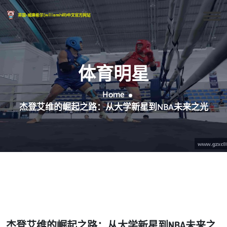
体育明星
Home
杰登艾维的崛起之路：从大学新星到NBA未来之光
杰登艾维的崛起之路：从大学新星到NBA未来之