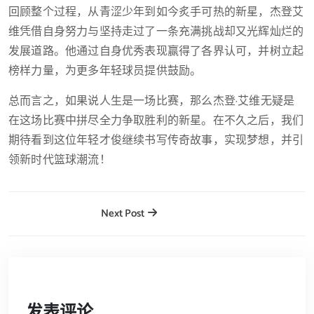
回顾整个过程，从青涩少年到如今炙手可热的新星，杰登艾
维凭借自身努力与坚持走过了一条充满挑战却又光辉灿烂的
发展道路。他通过自身优秀表现赢得了各界认可，并树立起
榜样力量，为更多年轻球员提供鼓励。
总而言之，如果说人生是一场比赛，那么杰登·艾维无疑是
在这场比赛中拼尽全力争取胜利的新星。在不久之后，我们
期待看到这位年轻才俊继续书写传奇故事，实现梦想，并引
领新时代篮球潮流！
Next Post
发表评论