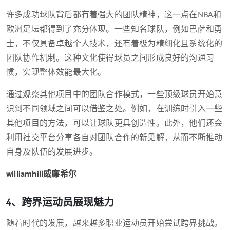
许多成功球队背后都有着强大的团队精神，这一点在NBA和
欧洲足坛都得到了充分体现。一些知名球队，例如巴萨和勇
士，不仅具备卓越个人技术，还有着极为精细化且系统化的
团队协作机制。这种文化使得球员之间形成良好的沟通习
惯，实现整体效能最大化。
通过观察其他项目中的团队合作模式，一些顶级球员开始意
识到不同领域之间可以借鉴之处。例如，在训练时引入一些
其他项目的方法，可以让球队更具创造性。此外，他们还会
利用社交平台分享各自对团队合作的新见解，从而不断推动
自身及队伍的发展进步。
williamhill威廉希尔
4、跨界运动员展现魅力
随着时代的发展，越来越多职业运动员开始尝试跨界挑战。