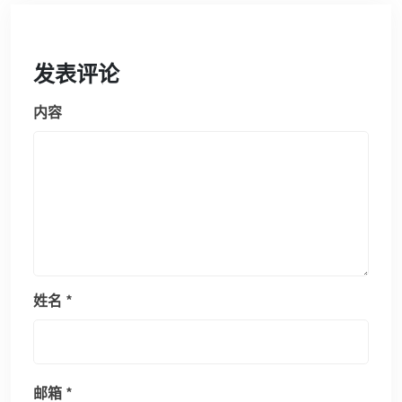
发表评论
内容
姓名
*
邮箱
*