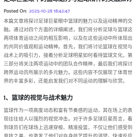
Posted On:
2025-10-28 18:42:47
本篇文章将探讨足球巨星眼中篮球的魅力以及运动精神的交
融。通过对四个方面的详细阐述，我们将分析足球与篮球这
两项体育运动之间的相互影响，以及在这些运动中所体现出
的共同价值观和运动精神。首先，我们将讨论篮球在视觉与
战术上的吸引力，接着分析足球明星如何看待篮球文化，第
三部分将关注两项运动中的团队合作精神，最后我们将探讨
跨界运动员所展示的多元魅力。这些内容不仅展现了体育世
界的丰富多彩，还能启发我们对不同运动的理解与欣赏。
1、篮球的视觉与战术魅力
篮球作为一项高度动态和富有节奏感的运动，其在场上的表
现往往给人以强烈的视觉冲击。对于许多足球巨星而言，看
到球员们在球场上迅速穿梭、精准投篮，不仅让他们感受到
竞技之美，也激发了他们对自身技艺提升的渴望。快速反应