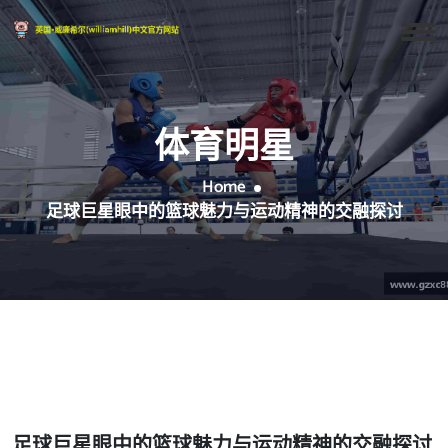
体育明星
Home
足球巨星眼中的篮球魅力与运动精神的交融探讨
足球巨星眼中的篮球魅力与运动精神的交融探讨