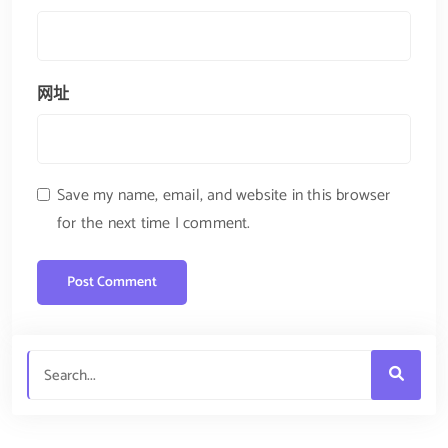
网址
Save my name, email, and website in this browser
for the next time I comment.