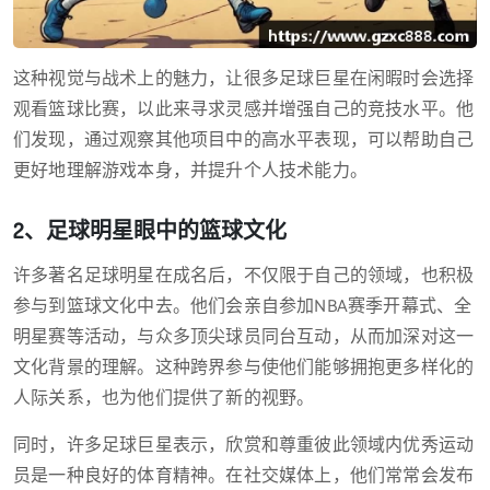
这种视觉与战术上的魅力，让很多足球巨星在闲暇时会选择
观看篮球比赛，以此来寻求灵感并增强自己的竞技水平。他
们发现，通过观察其他项目中的高水平表现，可以帮助自己
更好地理解游戏本身，并提升个人技术能力。
2、足球明星眼中的篮球文化
许多著名足球明星在成名后，不仅限于自己的领域，也积极
参与到篮球文化中去。他们会亲自参加NBA赛季开幕式、全
明星赛等活动，与众多顶尖球员同台互动，从而加深对这一
文化背景的理解。这种跨界参与使他们能够拥抱更多样化的
人际关系，也为他们提供了新的视野。
同时，许多足球巨星表示，欣赏和尊重彼此领域内优秀运动
员是一种良好的体育精神。在社交媒体上，他们常常会发布