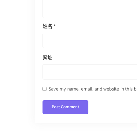
姓名
*
网址
Save my name, email, and website in this 