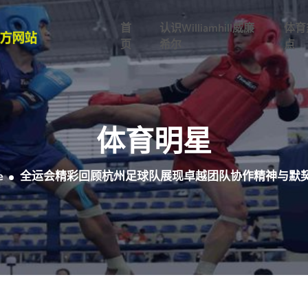
首
认识williamhill威廉
体育
页
希尔
点
体育明星
e
全运会精彩回顾杭州足球队展现卓越团队协作精神与默