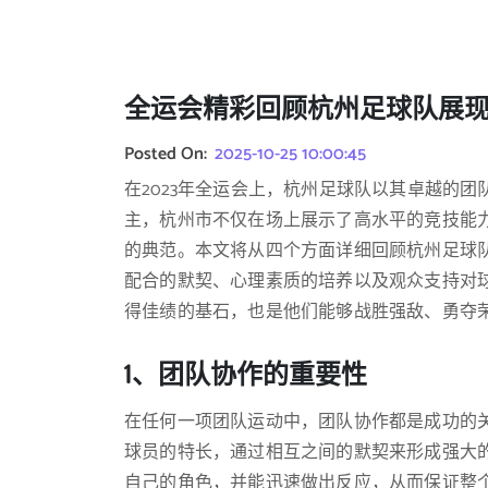
全运会精彩回顾杭州足球队展
Posted On:
2025-10-25 10:00:45
在2023年全运会上，杭州足球队以其卓越的
主，杭州市不仅在场上展示了高水平的竞技能
的典范。本文将从四个方面详细回顾杭州足球
配合的默契、心理素质的培养以及观众支持对
得佳绩的基石，也是他们能够战胜强敌、勇夺
1、团队协作的重要性
在任何一项团队运动中，团队协作都是成功的
球员的特长，通过相互之间的默契来形成强大
自己的角色，并能迅速做出反应，从而保证整