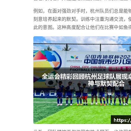
例如，在面对强劲对手时，杭州队员们总是能
刻意培养起来的默契。训练中注重沟通交流，
此的意图。这种高度配合让他们在比赛中如鱼