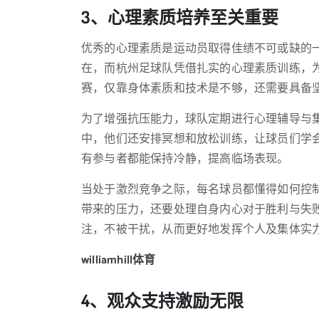
3、心理素质培养至关重要
优秀的心理素质是运动员取得佳绩不可或缺的
在，而杭州足球队凭借扎实的心理素质训练，
赛，仅靠身体素质和技术是不够，还需要具备
为了增强抗压能力，球队定期进行心理辅导与
中，他们还安排冥想和放松训练，让球员们学
有参与者都能保持冷静，提高临场表现。
当处于激烈竞争之际，每名球员都懂得如何控
带来的压力，还要处理自身内心对于胜利与失
注，不被干扰，从而更好地发挥个人及集体实
williamhill体育
4、观众支持激励无限