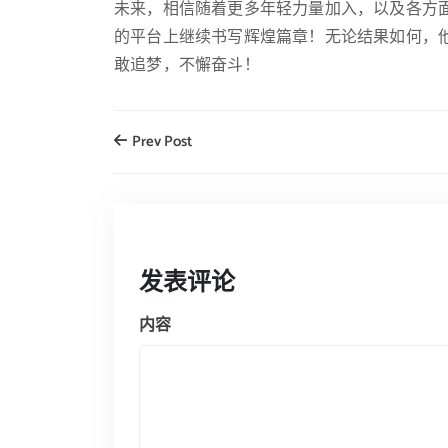
未来，相信随着更多年轻力量加入，以及各方
的平台上继续书写辉煌篇章！无论结果如何，
敢追梦，不懈奋斗！
Prev Post
发表评论
内容