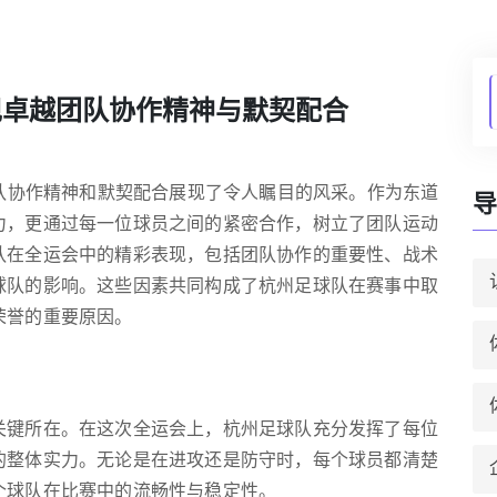
现卓越团队协作精神与默契配合
团队协作精神和默契配合展现了令人瞩目的风采。作为东道
导
力，更通过每一位球员之间的紧密合作，树立了团队运动
队在全运会中的精彩表现，包括团队协作的重要性、战术
球队的影响。这些因素共同构成了杭州足球队在赛事中取
荣誉的重要原因。
关键所在。在这次全运会上，杭州足球队充分发挥了每位
的整体实力。无论是在进攻还是防守时，每个球员都清楚
个球队在比赛中的流畅性与稳定性。