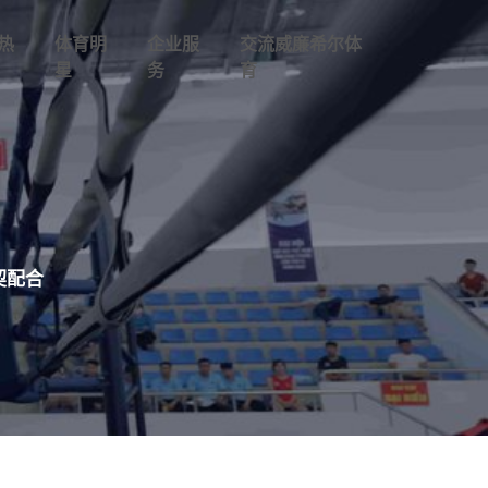
热
体育明
企业服
交流威廉希尔体
星
务
育
契配合