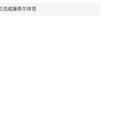
交流威廉希尔体育