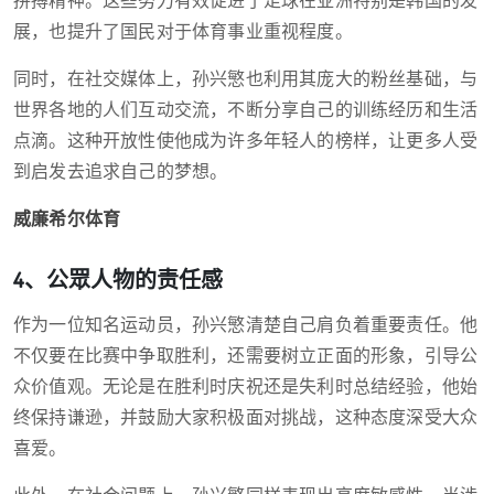
拼搏精神。这些努力有效促进了足球在亚洲特别是韩国的发
展，也提升了国民对于体育事业重视程度。
同时，在社交媒体上，孙兴慜也利用其庞大的粉丝基础，与
世界各地的人们互动交流，不断分享自己的训练经历和生活
点滴。这种开放性使他成为许多年轻人的榜样，让更多人受
到启发去追求自己的梦想。
威廉希尔体育
4、公眾人物的责任感
作为一位知名运动员，孙兴慜清楚自己肩负着重要责任。他
不仅要在比赛中争取胜利，还需要树立正面的形象，引导公
众价值观。无论是在胜利时庆祝还是失利时总结经验，他始
终保持谦逊，并鼓励大家积极面对挑战，这种态度深受大众
喜爱。