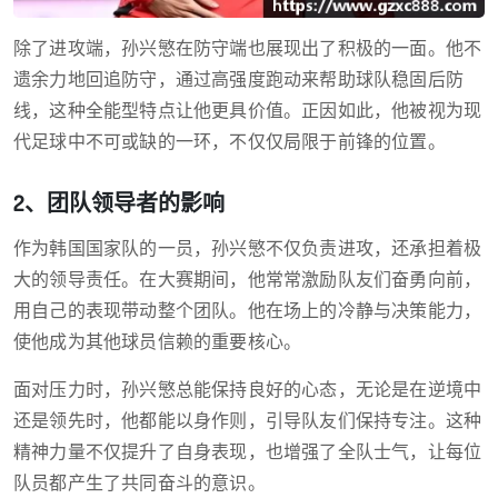
除了进攻端，孙兴慜在防守端也展现出了积极的一面。他不
遗余力地回追防守，通过高强度跑动来帮助球队稳固后防
线，这种全能型特点让他更具价值。正因如此，他被视为现
代足球中不可或缺的一环，不仅仅局限于前锋的位置。
2、团队领导者的影响
作为韩国国家队的一员，孙兴慜不仅负责进攻，还承担着极
大的领导责任。在大赛期间，他常常激励队友们奋勇向前，
用自己的表现带动整个团队。他在场上的冷静与决策能力，
使他成为其他球员信赖的重要核心。
面对压力时，孙兴慜总能保持良好的心态，无论是在逆境中
还是领先时，他都能以身作则，引导队友们保持专注。这种
精神力量不仅提升了自身表现，也增强了全队士气，让每位
队员都产生了共同奋斗的意识。