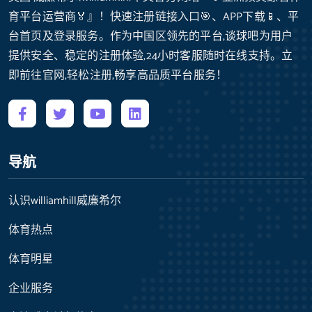
育平台运营商🏅』！快速注册链接入口🎯、APP下载📱、平
台首页及登录服务。作为中国区领先的平台,谈球吧为用户
提供安全、稳定的注册体验,24小时客服随时在线支持。立
即前往官网,轻松注册,畅享高品质平台服务！
导航
认识williamhill威廉希尔
体育热点
体育明星
企业服务