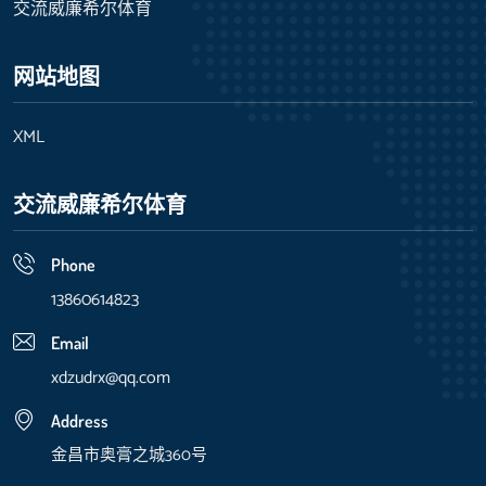
交流威廉希尔体育
网站地图
XML
交流威廉希尔体育
Phone
13860614823
Email
xdzudrx@qq.com
Address
金昌市奥膏之城360号